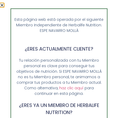
alimentos que proporcionan más proteínas a nuestra
dieta diaria.
La importancia de
Esta página web está operada por el siguiente
Miembro Independiente de Herbalife Nutrition:
desayunar antes de hacer
ESPE NAVARRO MOLLÀ
ejercicio.
¿ERES ACTUALMENTE CLIENTE?
Tu relación personalizada con tu Miembro
personal es clave para conseguir tus
objetivos de nutrición. Si ESPE NAVARRO MOLLÀ
no es tu Miembro personal, te animamos a
comprar tus productos a tu Miembro actual.
Como alternativa,
haz clic aquí
para
continuar en esta página.
¿ERES YA UN MIEMBRO DE HERBALIFE
NUTRITION?