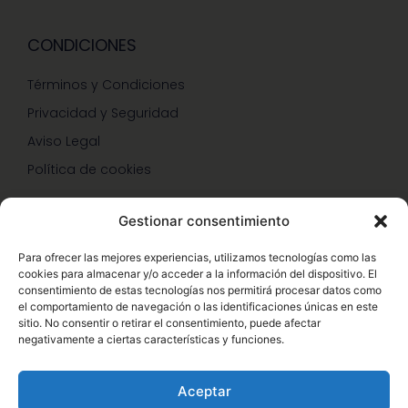
CONDICIONES
Términos y Condiciones
Privacidad y Seguridad
Aviso Legal
Política de cookies
Gestionar consentimiento
SERVICIOS Y PROMOCIONES
Para ofrecer las mejores experiencias, utilizamos tecnologías como las
cookies para almacenar y/o acceder a la información del dispositivo. El
Hazte Miembro Herbalife
consentimiento de estas tecnologías nos permitirá procesar datos como
el comportamiento de navegación o las identificaciones únicas en este
Consulta Nutrición Gratis
sitio. No consentir o retirar el consentimiento, puede afectar
negativamente a ciertas características y funciones.
Descuentos Vip Herbalife
Aceptar