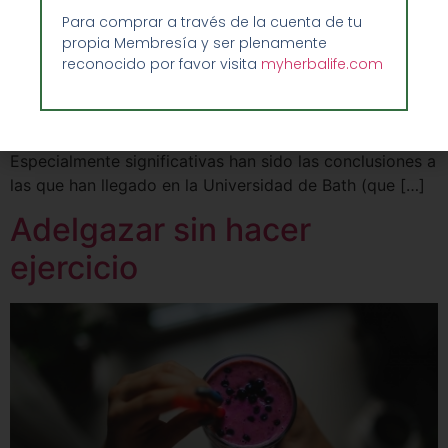
Para comprar a través de la cuenta de tu
Desayunar antes de hacer ejercicio acelera el
propia Membresía y ser plenamente
reconocido por favor visita
myherbalife.com
metabolismo Desayunar antes de hacer ejercicio
acelera el metabolismo. Esto es, al menos, lo que se
desprende de numerosos estudios realizados en torno a
la relación existente entre deporte y alimentación.
Especialmente significativas han sido las conclusiones a
las que han llegado en la Universidad de Bath (que […]
Adelgazar sin hacer
ejercicio