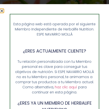
Esta página web está operada por el siguiente
Miembro Independiente de Herbalife Nutrition:
ESPE NAVARRO MOLLÀ
¿ERES ACTUALMENTE CLIENTE?
Cocina saludable y fácil añadiendo productos
Enformaherbal, cocinar de manera saludable es
Tu relación personalizada con tu Miembro
complicado ya que no todos los productos que
personal es clave para conseguir tus
encontramos en el mercado ofrecen completas
objetivos de nutrición. Si ESPE NAVARRO MOLLÀ
garantías sobre los ingredientes que han empleado en
no es tu Miembro personal, te animamos a
su realización o sobre el total de sus calorías. Sin
comprar tus productos a tu Miembro actual.
embargo, esto es sencillo cuando se emplean
Como alternativa,
haz clic aquí
para
productos de Enformaherbal.
continuar en esta página.
Mantenerse en forma con
¿ERES YA UN MIEMBRO DE HERBALIFE