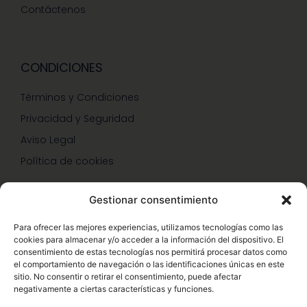
Contáctenos
CONDICIONES
Términos y Condiciones
Privacidad y Seguridad
Aviso Legal
Política de cookies
Gestionar consentimiento
SERVICIOS Y PROMOCIONES
Para ofrecer las mejores experiencias, utilizamos tecnologías como las
cookies para almacenar y/o acceder a la información del dispositivo. El
Hazte Miembro Herbalife
consentimiento de estas tecnologías nos permitirá procesar datos como
el comportamiento de navegación o las identificaciones únicas en este
Consulta Nutrición Gratis
sitio. No consentir o retirar el consentimiento, puede afectar
negativamente a ciertas características y funciones.
Descuentos Vip Herbalife